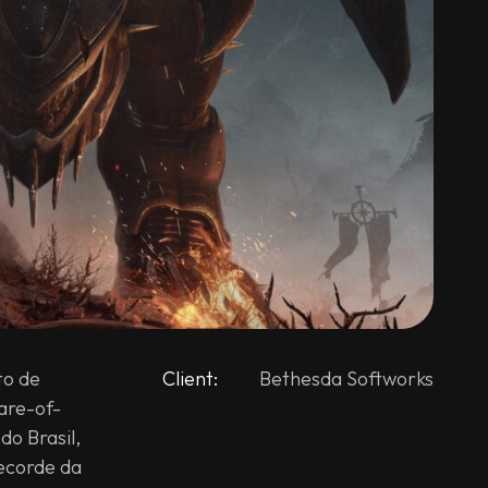
to de
Client:
Bethesda Softworks
are-of-
do Brasil,
ecorde da